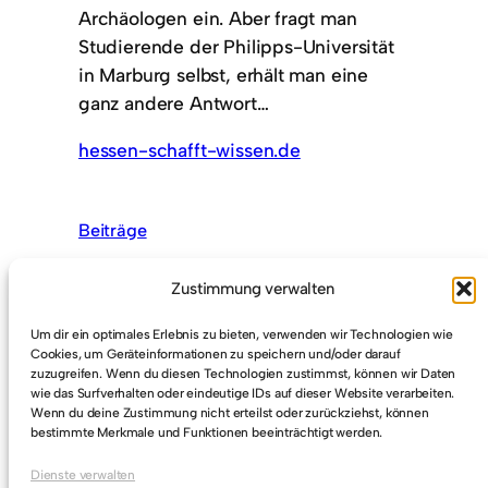
Archäologen ein. Aber fragt man
Studierende der Philipps-Universität
in Marburg selbst, erhält man eine
ganz andere Antwort…
hessen-schafft-wissen.de
Beiträge
Zustimmung verwalten
Um dir ein optimales Erlebnis zu bieten, verwenden wir Technologien wie
Cookies, um Geräteinformationen zu speichern und/oder darauf
zuzugreifen. Wenn du diesen Technologien zustimmst, können wir Daten
wie das Surfverhalten oder eindeutige IDs auf dieser Website verarbeiten.
Ehrenamtspreis der Stadt Wetzlar
Wenn du deine Zustimmung nicht erteilst oder zurückziehst, können
bestimmte Merkmale und Funktionen beeinträchtigt werden.
Spendenübergabe vom 16.01.2017
Dienste verwalten