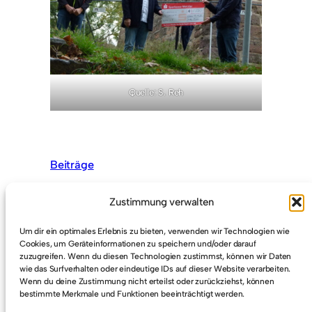
Quelle: S. Reh
Beiträge
Zustimmung verwalten
Um dir ein optimales Erlebnis zu bieten, verwenden wir Technologien wie
Cookies, um Geräteinformationen zu speichern und/oder darauf
zuzugreifen. Wenn du diesen Technologien zustimmst, können wir Daten
wie das Surfverhalten oder eindeutige IDs auf dieser Website verarbeiten.
Lions Club Wetzlar-Solms besucht Kalsmunt
Wenn du deine Zustimmung nicht erteilst oder zurückziehst, können
bestimmte Merkmale und Funktionen beeinträchtigt werden.
Kunst vom Kalsmunt