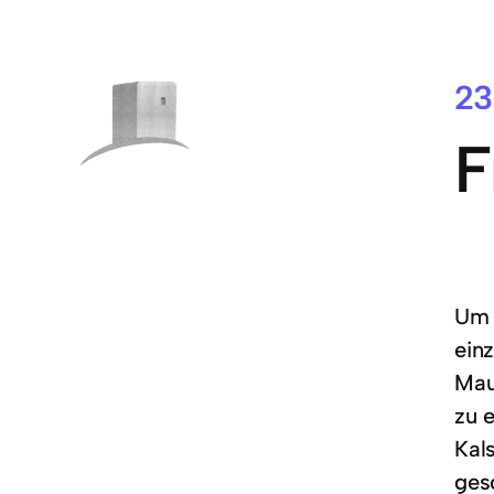
23
F
Um 
ein
Mau
zu 
Kal
ges