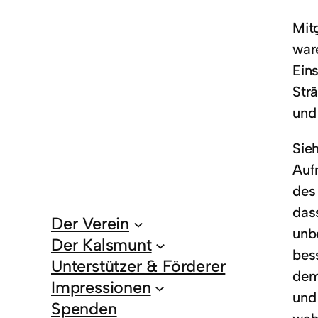
Mit
war
Ein
Str
und
Sie
Auf
des 
das
Der Verein
unb
Der Kalsmunt
bes
Unterstützer & Förderer
dem
Impressionen
und
Spenden