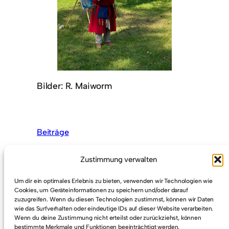
Bilder: R. Maiworm
Beiträge
Zustimmung verwalten
Um dir ein optimales Erlebnis zu bieten, verwenden wir Technologien wie
Cookies, um Geräteinformationen zu speichern und/oder darauf
zuzugreifen. Wenn du diesen Technologien zustimmst, können wir Daten
wie das Surfverhalten oder eindeutige IDs auf dieser Website verarbeiten.
Tile Kolup – der falsche Kaiser in Wetzlar
Wenn du deine Zustimmung nicht erteilst oder zurückziehst, können
bestimmte Merkmale und Funktionen beeinträchtigt werden.