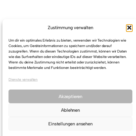
Zustimmung verwalten
Um dir ein optimales Erlebnis zu bieten, verwenden wir Technologien wie
Cookies, um Geräteinformationen zu speichern und/oder darauf
zuzugreifen. Wenn du diesen Technologien zustimmst, können wir Daten
Fünfte Grabungskampagne
wie das Surfverhalten oder eindeutige IDs auf dieser Website verarbeiten.
Musealisierung der Kapellenmauer sowie des
Wenn du deine Zustimmung nicht erteilst oder zurückziehst, können
bestimmte Merkmale und Funktionen beeinträchtigt werden.
Altars der Kapelle
Dienste verwalten
Akzeptieren
Ablehnen
S
Einstellungen ansehen
© 2025
Förderverein Kalsmunt eV.
u