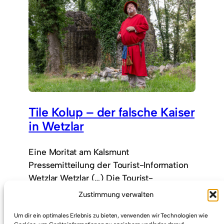
Tile Kolup – der falsche Kaiser
in Wetzlar
Eine Moritat am Kalsmunt
Pressemitteilung der Tourist-Information
Wetzlar Wetzlar (…) Die Tourist-
Information Wetzlar bietet am Samstag,
Zustimmung verwalten
den 16. September die…
6. September 2023
Um dir ein optimales Erlebnis zu bieten, verwenden wir Technologien wie