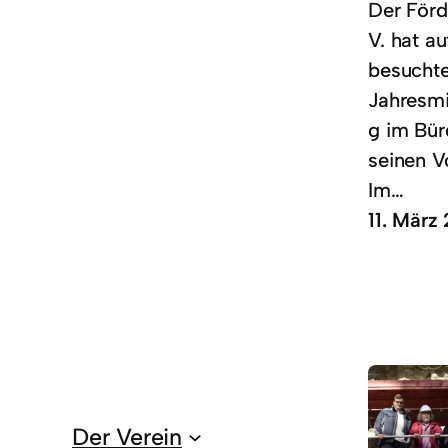
Der Förd
V. hat au
besucht
Jahresm
g im Bür
seinen V
Im…
11. März
Der Verein