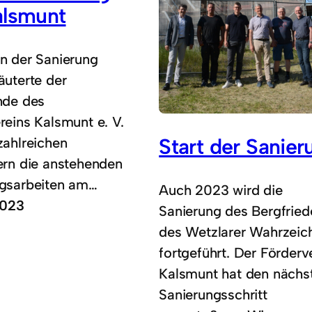
lsmunt
n der Sanierung
äuterte der
nde des
reins Kalsmunt e. V.
Start der Sanier
zahlreichen
ern die anstehenden
ngsarbeiten am…
Auch 2023 wird die
2023
Sanierung des Bergfried
des Wetzlarer Wahrzeic
fortgeführt. Der Förderv
Kalsmunt hat den nächs
Sanierungsschritt