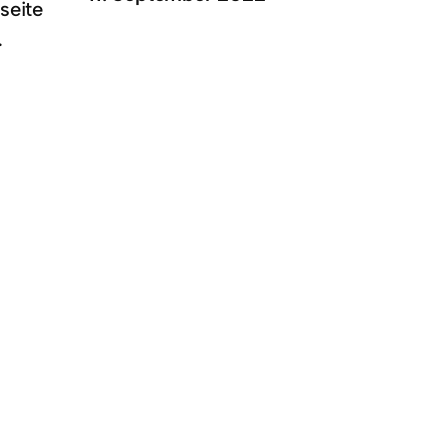
seite
…