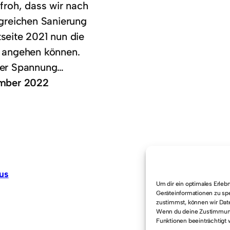
 froh, dass wir nach
lgreichen Sanierung
seite 2021 nun die
 angehen können.
ßer Spannung…
ember 2022
us
1
…
3
4
5
6
7
…
14
Um dir ein optimales Erleb
Geräteinformationen zu sp
zustimmst, können wir Date
Wenn du deine Zustimmung 
Funktionen beeinträchtigt 