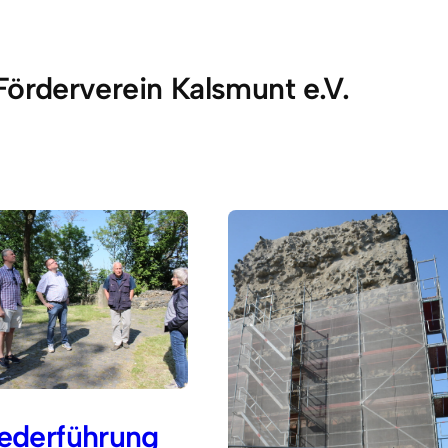
Förderverein Kalsmunt e.V.
iederführung