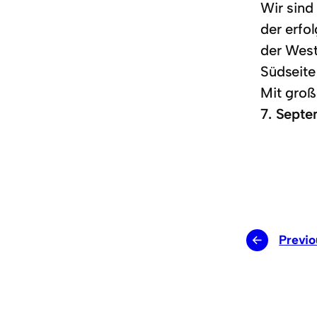
Wir sind
der erfo
der West
Südseite
Mit gro
7. Sept
←
Previo