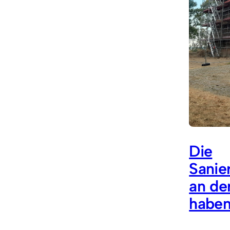
Die
Sanie
an de
haben