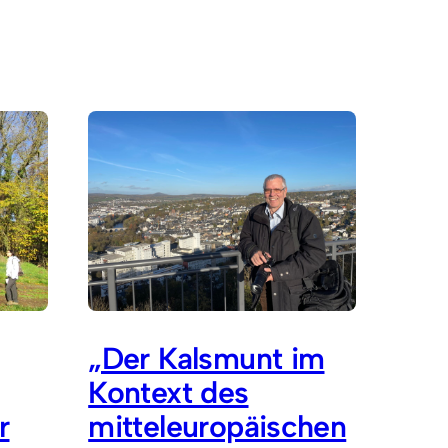
„Der Kalsmunt im
Kontext des
r
mitteleuropäischen