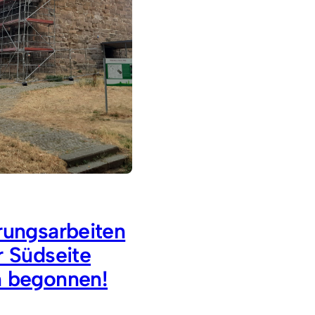
rungsarbeiten
r Südseite
 begonnen!