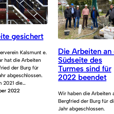
ite gesichert
Die Arbeiten an
erverein Kalsmunt e.
Südseite des
ar hat die Arbeiten
Turmes sind für
ried der Burg für
ahr abgeschlossen.
2022 beendet
 2021 die…
ber 2022
Wir haben die Arbeiten
Bergfried der Burg für d
Jahr abgeschlossen.